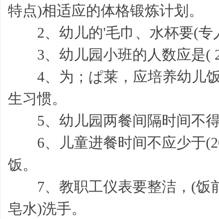
特点)相适应的体格锻炼计划。
2、幼儿的'毛巾、水杯要(专人专
3、幼儿园小班的人数应是( 25 )
4、为；ぱ莱，应培养幼儿饭后
作
生习惯。
5、幼儿园两餐间隔时间不得少
6、儿童进餐时间不应少于(20
饭。
7、教职工仪表要整洁，(饭前)
帮,
皂水)洗手。