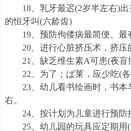
18、乳牙最迟(2岁半左右)出齐
我,
的恒牙叫(六龄齿)
19、预防佝偻病最简便、最有
20、进行心脏挤压术，挤压的
21、缺乏维生素A可患(夜盲
22、为了；ぱ莱，应少吃(各
模
23、幼儿看书绘画时，书本与
右。
24、按计划为儿童进行预防接
25、幼儿园的玩具应定期用(
板,