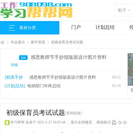
帖子
门户
计划总结
素材分类
作品展示
教学资源
初级保育员考试试题
感恩教师节手抄报版面设计图片资料
hot
详细
工
›
›
›
[精美手抄
感恩教师节手抄报版面设计图片资料
03-12
报]
[计划|总结]
电销部门年终总结
01-14
初级保育员考试试题
[复制链接]
学习帮帮
发表于 2021-1-27 16:05:44
|
显示全部楼层
|
阅读模式
作