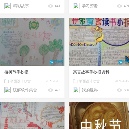
17:26
17:26
精彩故事
学习资源
641
489
植树节手抄报
寓言故事手抄报资料
平面设计欣赏
2021-1-15
平面设计欣赏
2021-1-15
17:26
17:26
破解软件集合
我的世界
475
506