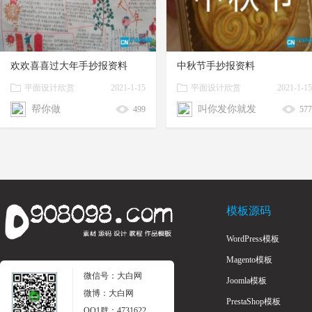
欢欢喜喜过大年手抄报资料
中秋节手抄报资料
平面设计欣赏
2021-1-15
平面设计欣赏
2021-1-15
17:26
17:26
帮你做
叫你发你就发
499
577
模板源码
WordPress模板
Magento模板
微信号：大白网
Joomla模板
微博：大白网
PrestaShop模板
QQ1群：4731622