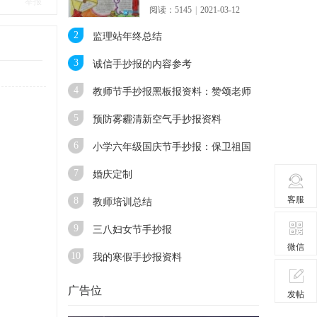
举报
阅读：5145
|
2021-03-12
2
监理站年终总结
3
诚信手抄报的内容参考
4
教师节手抄报黑板报资料：赞颂老师
的诗歌
5
预防雾霾清新空气手抄报资料
6
小学六年级国庆节手抄报：保卫祖国
7
婚庆定制
客服
8
教师培训总结
9
三八妇女节手抄报
微信
10
我的寒假手抄报资料
广告位
发帖