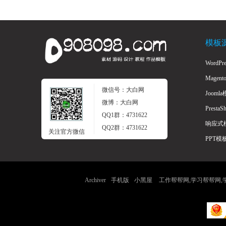
模板
WordP
家
Magen
微信号：大白网
Jooml
微博：大白网
Presta
QQ1群：4731622
响应式
QQ2群：4731622
关注官方微信
PPT模
长
Archiver
手机版
小黑屋
工作帮帮网,学习帮帮网,学