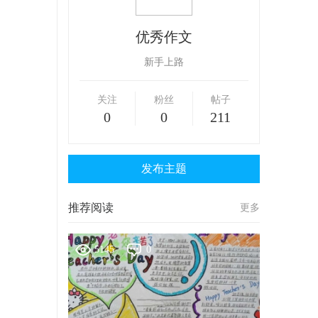
优秀作文
新手上路
关注
粉丝
帖子
0
0
211
发布主题
推荐阅读
更多
5145
0