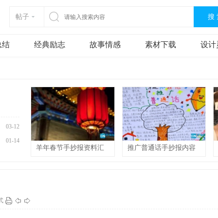
搜
帖子
总结
经典励志
故事情感
素材下载
设计
03-12
01-14
羊年春节手抄报资料汇
推广普通话手抄报内容
篇
资料
式