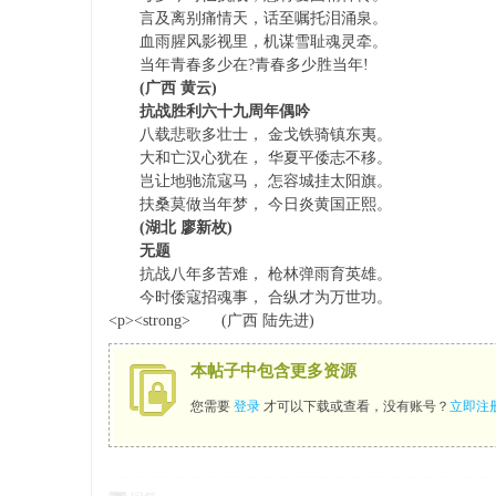
言及离别痛情天，话至嘱托泪涌泉。
血雨腥风影视里，机谋雪耻魂灵牵。
当年青春多少在?青春多少胜当年!
(广西 黄云)
抗战胜利六十九周年偶吟
八载悲歌多壮士， 金戈铁骑镇东夷。
帮
大和亡汉心犹在， 华夏平倭志不移。
岂让地驰流寇马， 怎容城挂太阳旗。
扶桑莫做当年梦， 今日炎黄国正熙。
(湖北 廖新枚)
无题
抗战八年多苦难， 枪林弹雨育英雄。
今时倭寇招魂事， 合纵才为万世功。
<p><strong> (广西 陆先进)
帮
本帖子中包含更多资源
您需要
登录
才可以下载或查看，没有账号？
立即注