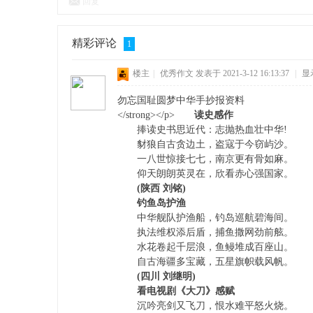
回复
精彩评论
1
网,
楼主
|
优秀作文
发表于 2021-3-12 16:13:37
|
显
勿忘国耻圆梦中华手抄报资料
</strong></p>
读史感作
捧读史书思近代：志抛热血壮中华!
豺狼自古贪边土，盗寇于今窃屿沙。
一八世惊接七七，南京更有骨如麻。
仰天朗朗英灵在，欣看赤心强国家。
(陕西 刘铭)
学
钓鱼岛护渔
中华舰队护渔船，钓岛巡航碧海间。
执法维权添后盾，捕鱼撒网劲前舷。
水花卷起千层浪，鱼鳗堆成百座山。
自古海疆多宝藏，五星旗帜载风帆。
(四川 刘继明)
看电视剧《大刀》感赋
沉吟亮剑又飞刀，恨水难平怒火烧。