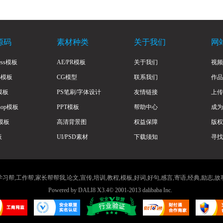
源码
素材种类
关于我们
网
ress模板
AE/PR模板
关于我们
视频
to模板
CG模型
联系我们
作品
a模板
PS笔刷/字体设计
友情链接
上传
Shop模板
PPT模板
帮助中心
成为
模板
高清背景图
权益保障
版权
板
UI/PSD素材
下载须知
寻找
习帮,工作帮,家长帮帮我,论文,宣传,培训,教程,模板,好词,好句,感言,寄语,经典,励志,故
Powered by
DALI8
X3.4
© 2001-2013
dalibaba Inc.