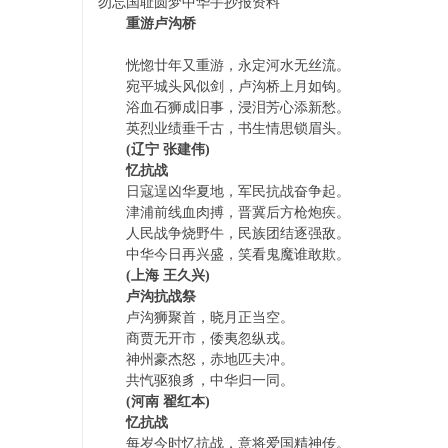
勿忘国耻圆梦中华手抄报资料
重游卢沟桥
恍惚廿年又重游，永定河水无丝流。
宛平城头风似剑，卢沟桥上月如钩。
浴血石狮成旧事，浸泪芳心添新愁。
英烈业绩垂千古，书生情思锁眉头。
(辽宁 张建伟)
忆抗战
学
日寇逞凶华夏地，军民抗战奋争起。
津浦前线血肉搏，晋冀后方枪炮疾。
人民战争烧野牛，民族团结逐强敌。
中华今日再兴盛，笑看鬼魔谁敢欺。
(上海 王久兴)
卢沟抗战祭
卢沟狮聚首，晓月正当空。
商贾无开市，倭夷忽纵戎。
神州豪杰怒，赤地匹夫冲。
习
共忾驱狼豸，中华归一同。
(河南 翟红本)
忆抗战
每岁今时忆抗战，意将爱国精神传。