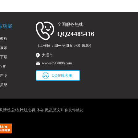
全国服务热线:
站功能
QQ24485416
教程
（工作日：周一至周五 9:00-16:00）
展示
大理市
下载
www@908098.com
VIP
声明
QQ在线客服
灵感
事,情感,总结,计划,心得,体会,反思,范文|叫你发你就发