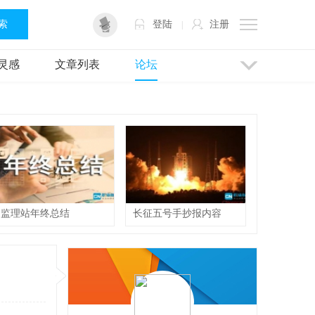
 索
登陆
注册
|
灵感
文章列表
论坛
监理站年终总结
长征五号手抄报内容