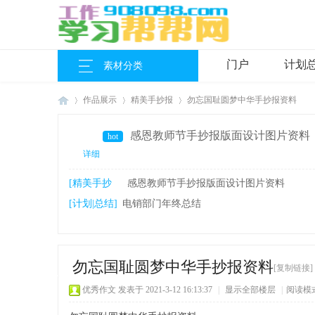
门户
计划
素材分类
作品展示
精美手抄报
勿忘国耻圆梦中华手抄报资料
感恩教师节手抄报版面设计图片资料
hot
详细
工
›
›
›
[精美手抄
感恩教师节手抄报版面设计图片资料
报]
[计划|总结]
电销部门年终总结
勿忘国耻圆梦中华手抄报资料
[复制链接]
优秀作文
发表于 2021-3-12 16:13:37
|
显示全部楼层
|
阅读模
作