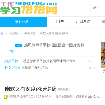
帖子
门户
计划总结
素材分类
作品展示
教学资源
幽默又有深度的演讲稿
感恩教师节手抄报版面设计图片资料
hot
详细
工
›
›
›
[精美手抄
感恩教师节手抄报版面设计图片资料
03-12
报]
[计划|总结]
电销部门年终总结
01-14
幽默又有深度的演讲稿
[复制链接]
精彩故事
发表于 2021-1-27 16:05:44
|
显示全部楼层
|
阅读模式
作