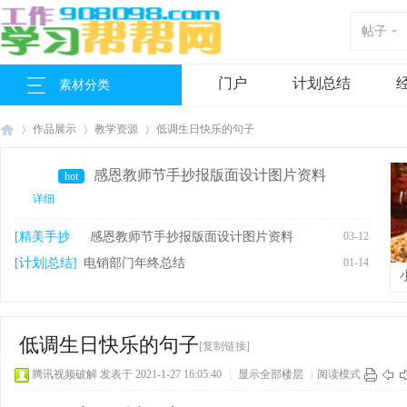
帖子
门户
计划总结
素材分类
作品展示
教学资源
低调生日快乐的句子
感恩教师节手抄报版面设计图片资料
hot
详细
工
›
›
›
[精美手抄
感恩教师节手抄报版面设计图片资料
03-12
报]
[计划|总结]
电销部门年终总结
01-14
低调生日快乐的句子
[复制链接]
腾讯视频破解
发表于 2021-1-27 16:05:40
|
显示全部楼层
|
阅读模式
作