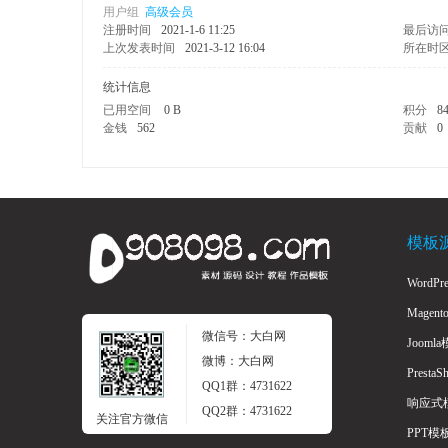
用户组
高级会员
注册时间
2021-1-6 11:25
最后访
上次发表时间
2021-3-12 16:04
所在时
统计信息
已用空间
0 B
积分
8
金钱
562
贡献
0
学
模板
WordP
Magen
微信号：大白网
Jooml
微博：大白网
Presta
习
QQ1群：4731622
响应式
QQ2群：4731622
关注官方微信
PPT模