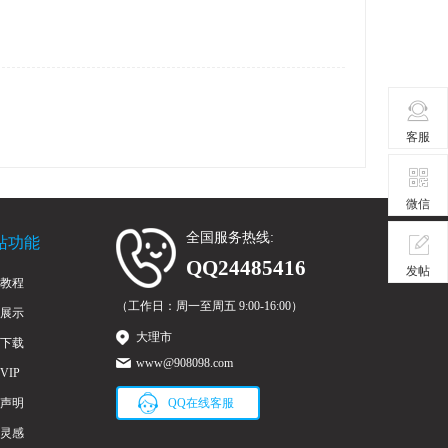
客服
微信
全国服务热线:
站功能
QQ24485416
发帖
教程
（工作日：周一至周五 9:00-16:00）
展示
大理市
下载
www@908098.com
VIP
声明
QQ在线客服
灵感