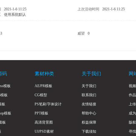
问
2021-1-6 11:25
上次活动时间
2021-1-6 11:25
区
使用系统默认
43
威望
0
源码
素材种类
关于我们
网
ress模板
AE/PR模板
关于我们
视频
to模板
CG模型
联系我们
作品
a模板
PS笔刷/字体设计
友情链接
上传
Shop模板
PPT模板
帮助中心
成为
模板
高清背景图
权益保障
版权
板
UI/PSD素材
下载须知
寻找