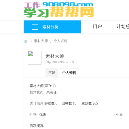
门户
计划
素材分类
素材大师
个人资料
素材大师
http://908098.com/?4
工
›
›
主题
个人资料
素材大师
(UID: 4)
邮箱状态
未验证
统计信息
好友数 0
|
回帖数 16
|
主题数 265
性别
保密
生日
-
作
活跃概况